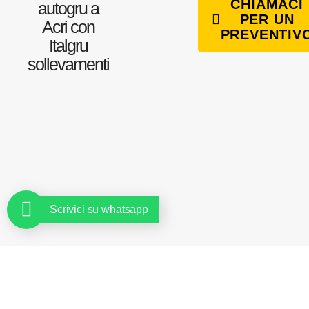
CHIAMACI
autogru a
PER UN
Acri con
PREVENTIV
Italgru
sollevamenti
Scrivici su whatsapp