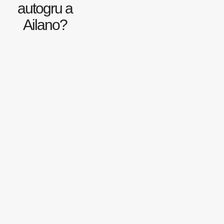
autogru a
Ailano?