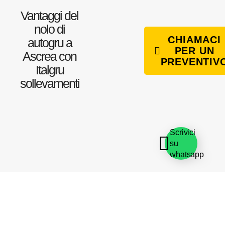
Vantaggi del
nolo di
CHIAMACI
autogru a
PER UN
Ascrea con
PREVENTIV
Italgru
sollevamenti
Scrivici
su
whatsapp