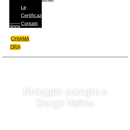
Le
Certificazioni
Contatti
Esplora
CHIAMA
ORA
Noleggio autogru a
Borgo Velino