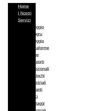
Home
I Nostri
Servizi
Noleggio
Autogru
Noleggio
Piattaforme
Aeree
Trasporti
Eccezionali
Traslochi
Industriali
Impianti
Eolici
Montaggi
Industriali