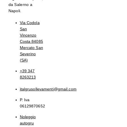
da Salerno a
Napoli.
Via Codola
San
Vincenzo
Costa 84085
Mercato San
Severino
(SA)
+39 347
8263213
italgrusollevamenti@gmail.com
P. Iva
06129870652
Noleggio
autogru