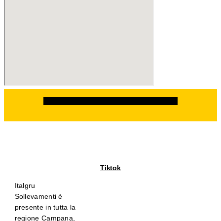
Facebook
Instagram
Linkedin
Whatsapp
Tiktok
Italgru
Sollevamenti è
presente in tutta la
regione Campana,