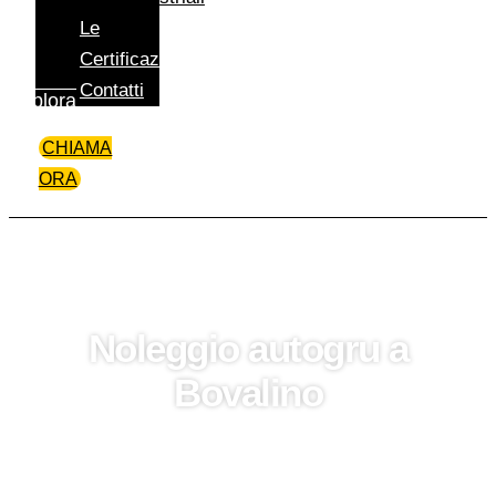
Le
Certificazioni
Contatti
Esplora
CHIAMA
ORA
Noleggio autogru a
Bovalino