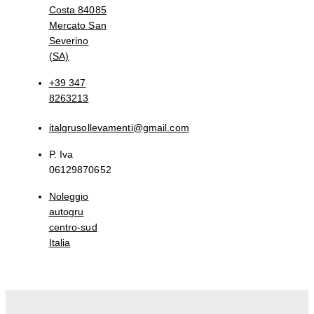
Costa 84085
Mercato San
Severino
(SA)
+39 347
8263213
italgrusollevamenti@gmail.com
P. Iva
06129870652
Noleggio
autogru
centro-sud
Italia