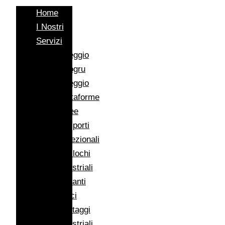
Home
I Nostri
Servizi
Noleggio
Autogru
Noleggio
Piattaforme
Aeree
Trasporti
Eccezionali
Traslochi
Industriali
Impianti
Eolici
Montaggi
Industriali