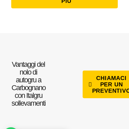
PIÙ
Vantaggi del
nolo di
CHIAMACI
autogru a
PER UN
Carbognano
PREVENTIV
con Italgru
sollevamenti