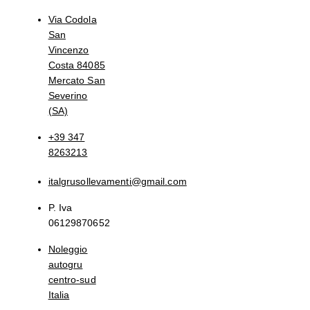
Via Codola
San
Vincenzo
Costa 84085
Mercato San
Severino
(SA)
+39 347
8263213
italgrusollevamenti@gmail.com
P. Iva
06129870652
Noleggio
autogru
centro-sud
Italia