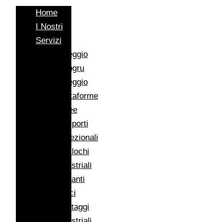
Home
I Nostri
Servizi
Noleggio
Autogru
Noleggio
Piattaforme
Aeree
Trasporti
Eccezionali
Traslochi
Industriali
Impianti
Eolici
Montaggi
Industriali