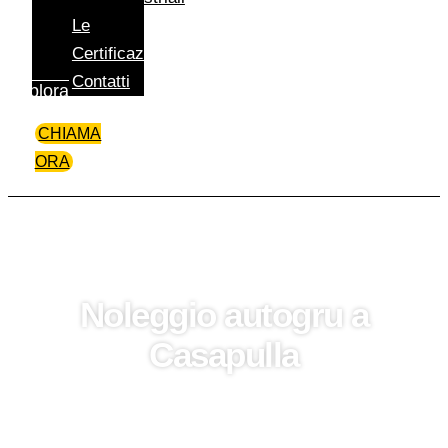
Le
Certificazioni
Contatti
Esplora
CHIAMA
ORA
Noleggio autogru a
Casapulla