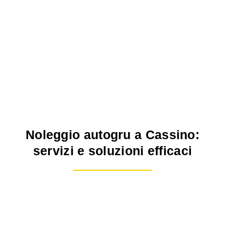
Noleggio autogru a Cassino:
servizi e soluzioni efficaci