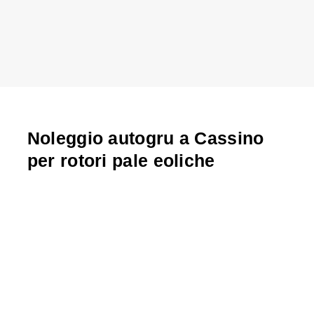
Noleggio autogru a Cassino
per rotori pale eoliche