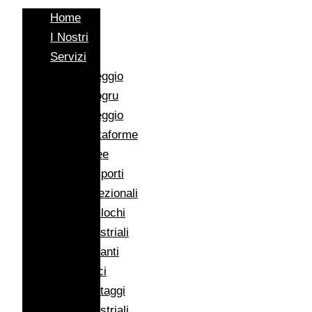
Home
I Nostri
Servizi
Noleggio
Autogru
Noleggio
Piattaforme
Aeree
Trasporti
Eccezionali
Traslochi
Industriali
Impianti
Eolici
Montaggi
Industriali