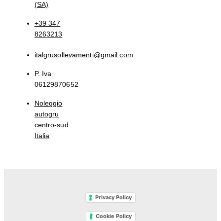
(SA)
+39 347
8263213
italgrusollevamenti@gmail.com
P. Iva
06129870652
Noleggio
autogru
centro-sud
Italia
Privacy Policy
Cookie Policy