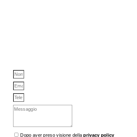
rivolgiti a Italgru Sollevamenti.
La Italgru Sollevamenti offre un servizio specializzato di
noleggio autogru a Cave
, offrendo soluzioni ottimali per
il sollevamento e la movimentazione di carichi pesanti.
Grazie a una flotta di autogru innovative e polivalenti,
siamo il partner di fiducia per imprese edili, impiantistiche
e industriali, alla ricerca di attrezzature affidabili e sicure
per gestire sollevamenti impegnativi in tutta la provincia.
Dopo aver preso visione della
privacy policy