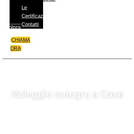
Le
Certificazioni
Contatti
Esplora
CHIAMA
ORA
Noleggio autogru a Cave
Per il noleggio di autogru a Cave e in Lazio,