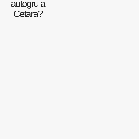
autogru a
Cetara?