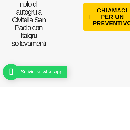
nolo di
CHIAMACI
autogru a
PER UN
Civitella San
PREVENTIV
Paolo con
Italgru
sollevamenti
Scrivici su whatsapp