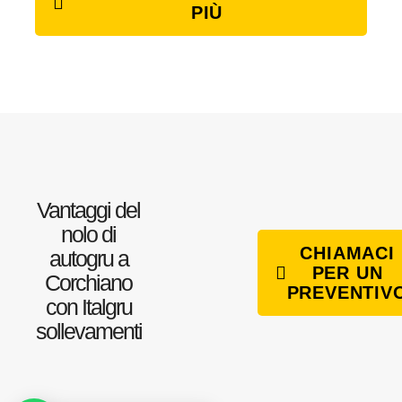
PIÙ
Vantaggi del
nolo di
CHIAMACI
autogru a
PER UN
Corchiano
PREVENTIV
con Italgru
sollevamenti