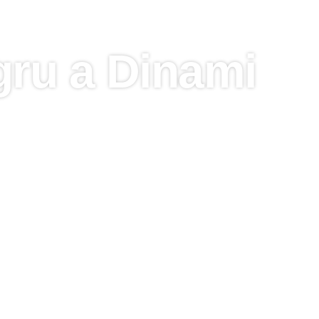
gru a Dinami
mi e in Calabria, rivolgiti a Italg
specializzato di
noleggio autogru a Dinami
,
ne di carichi pesanti. Grazie a una flotta di a
specializzate in impiantistica e del settore indu
pegnativi in tutta la provincia.