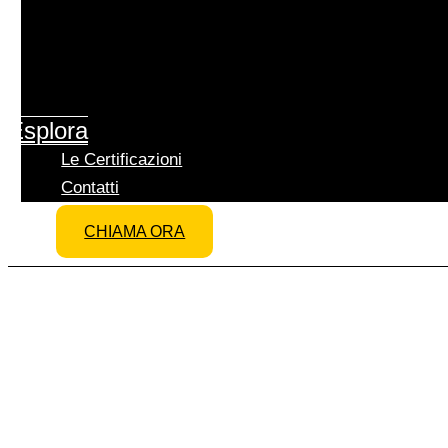
Noleggio Piattaforme Aeree
Trasporti Eccezionali
Traslochi Industriali
Impianti Eolici
Esplora
Montaggi Industriali
Le Certificazioni
Contatti
CHIAMA ORA