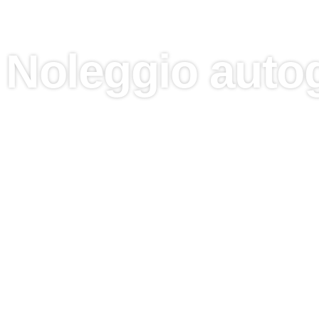
Noleggio auto
Per il noleggio di autogru a Dina
La Italgru Sollevamenti propone un servizio 
efficaci per il sollevamento e la movimentazio
siamo il partner di fiducia per imprese edili, 
affidabili e sicure per gestire sollevamenti im