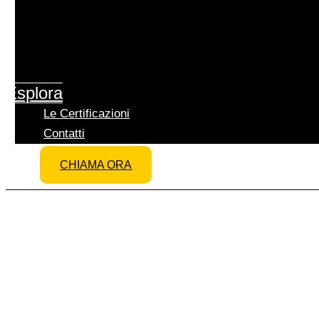
Noleggio Piattaforme Aeree
Trasporti Eccezionali
Traslochi Industriali
Impianti Eolici
Esplora
Montaggi Industriali
Le Certificazioni
Contatti
CHIAMA ORA