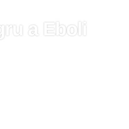
ru a Eboli
i e in Campania, rivolgiti a Italg
specializzato di
noleggio autogru a Eboli
, m
ne di carichi pesanti. Grazie a una flotta di 
del settore edile, specializzate in impiantistica
e lavori di movimentazione complessi in tutta la