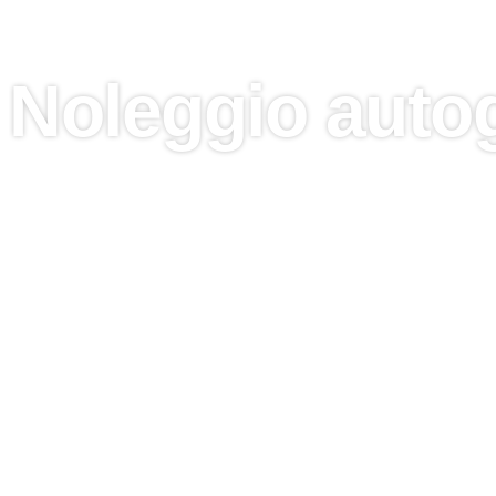
Noleggio autog
Per il noleggio di autogru a Ebol
La Italgru Sollevamenti propone un servizio 
efficaci per il sollevamento e la movimentazio
diventiamo il punto di riferimento per aziende 
attrezzature affidabili e sicure per affrontar