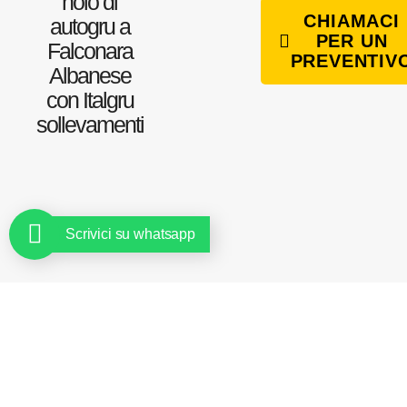
nolo di
CHIAMACI
autogru a
PER UN
Falconara
PREVENTIV
Albanese
con Italgru
sollevamenti
Scrivici su whatsapp