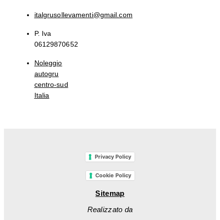
italgrusollevamenti@gmail.com
P. Iva
06129870652
Noleggio
autogru
centro-sud
Italia
Privacy Policy
Cookie Policy
Sitemap
Realizzato da