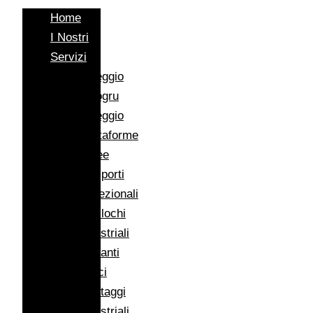
Home
I Nostri
Servizi
Noleggio
Autogru
Noleggio
Piattaforme
Aeree
Trasporti
Eccezionali
Traslochi
Industriali
Impianti
Eolici
Montaggi
Industriali