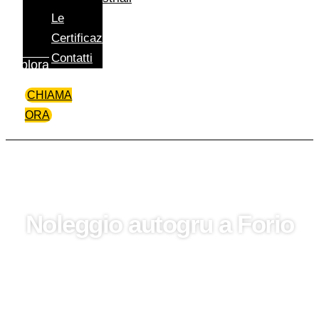
Le
Certificazioni
Contatti
Esplora
CHIAMA
ORA
Noleggio autogru a Forio
Per il noleggio di autogru a Forio e in Campania,