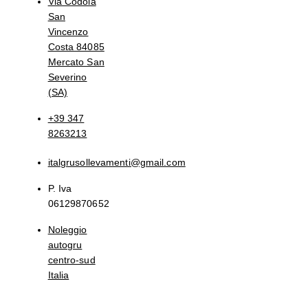
Via Codola
San
Vincenzo
Costa 84085
Mercato San
Severino
(SA)
+39 347
8263213
italgrusollevamenti@gmail.com
P. Iva
06129870652
Noleggio
autogru
centro-sud
Italia