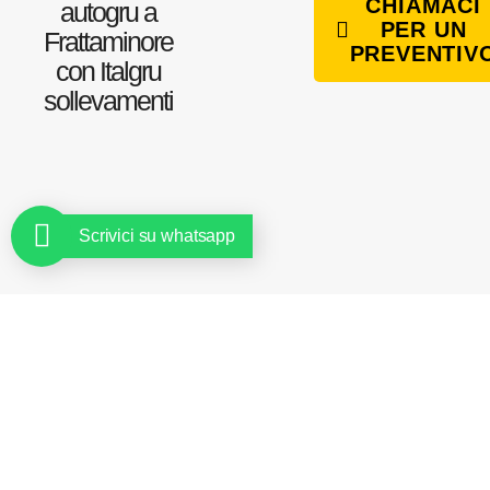
CHIAMACI
autogru a
PER UN
Frattaminore
PREVENTIV
con Italgru
sollevamenti
Scrivici su whatsapp