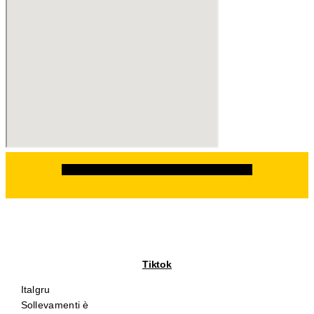
Facebook
Instagram
Linkedin
Whatsapp
Tiktok
Italgru
Sollevamenti è