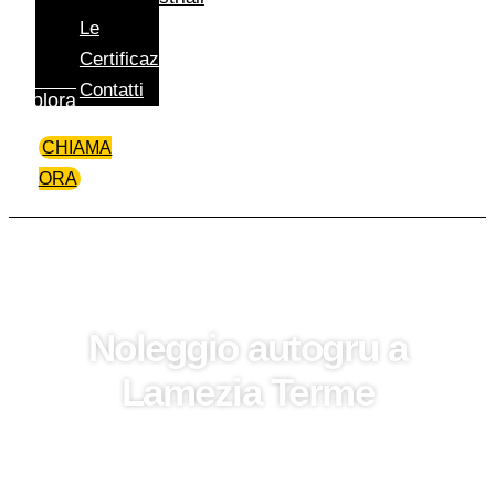
Le
Certificazioni
Contatti
Esplora
CHIAMA
ORA
Noleggio autogru a
Lamezia Terme