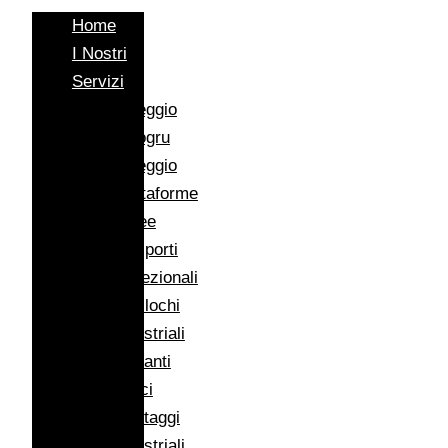
Home
I Nostri
Servizi
Noleggio
Autogru
Noleggio
Piattaforme
Aeree
Trasporti
Eccezionali
Traslochi
Industriali
Impianti
Eolici
Montaggi
Industriali