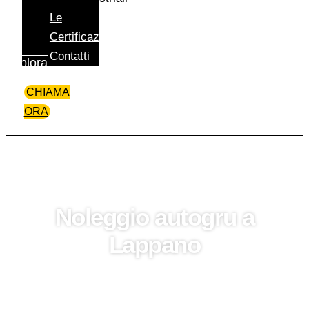
Le
Certificazioni
Contatti
Esplora
CHIAMA
ORA
Noleggio autogru a
Lappano