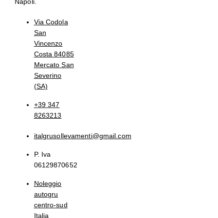
Napoli.
Via Codola
San
Vincenzo
Costa 84085
Mercato San
Severino
(SA)
+39 347
8263213
italgrusollevamenti@gmail.com
P. Iva
06129870652
Noleggio
autogru
centro-sud
Italia