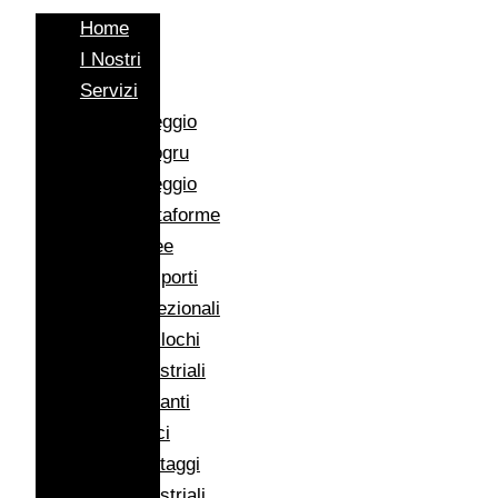
Home
I Nostri
Servizi
Noleggio
Autogru
Noleggio
Piattaforme
Aeree
Trasporti
Eccezionali
Traslochi
Industriali
Impianti
Eolici
Montaggi
Industriali