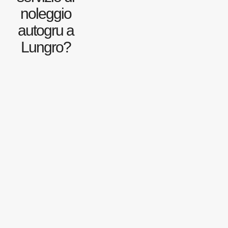
noleggio
autogru a
Lungro?