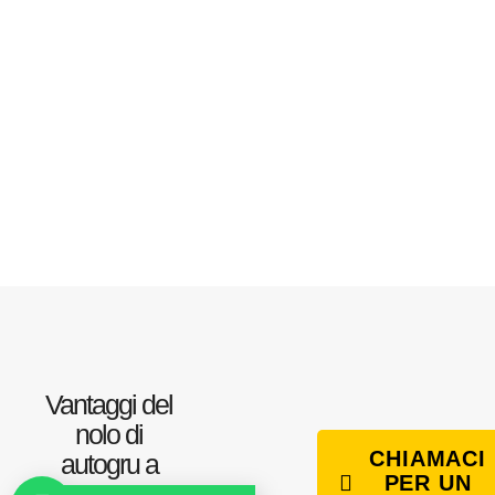
Vantaggi del
nolo di
CHIAMACI
autogru a
PER UN
Monte San