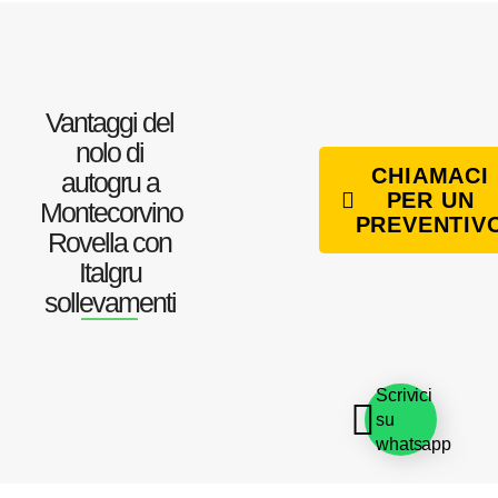
Vantaggi del
nolo di
CHIAMACI
autogru a
PER UN
Montecorvino
PREVENTIV
Rovella con
Italgru
sollevamenti
Scrivici
su
whatsapp