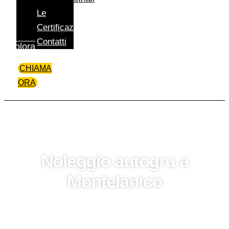
Le
Certificazioni
Contatti
Esplora
CHIAMA
ORA
Noleggio autogru a
Montelanico