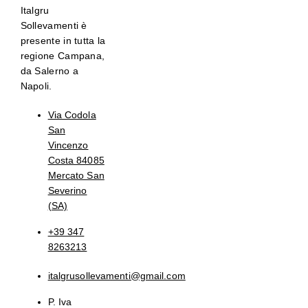
Italgru
Sollevamenti è
presente in tutta la
regione Campana,
da Salerno a
Napoli.
Via Codola
San
Vincenzo
Costa 84085
Mercato San
Severino
(SA)
+39 347
8263213
italgrusollevamenti@gmail.com
P. Iva