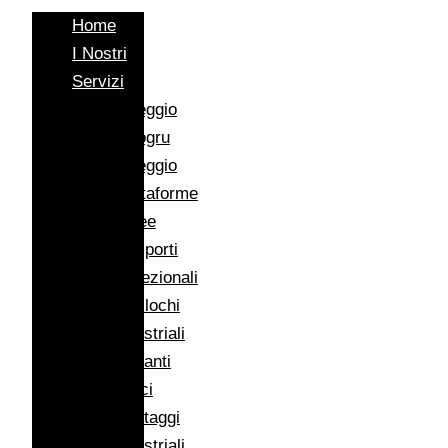
Home
I Nostri
Servizi
Noleggio
Autogru
Noleggio
Piattaforme
Aeree
Trasporti
Eccezionali
Traslochi
Industriali
Impianti
Eolici
Montaggi
Industriali