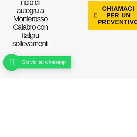
nolo di
CHIAMACI
autogru a
PER UN
Monterosso
PREVENTIV
Calabro con
Italgru
sollevamenti
Scrivici su whatsapp