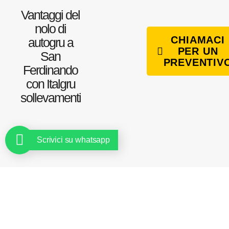
Vantaggi del
nolo di
CHIAMACI
autogru a
PER UN
San
PREVENTIV
Ferdinando
con Italgru
sollevamenti
Scrivici su whatsapp