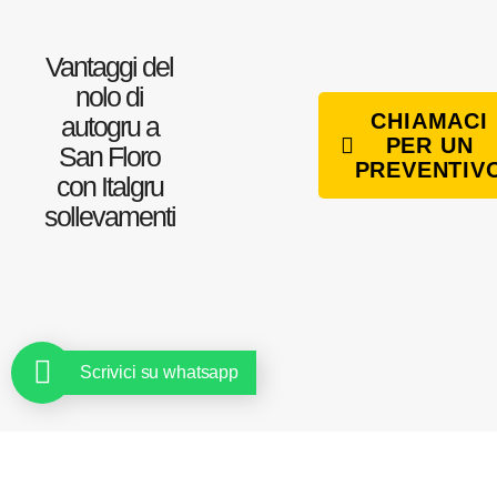
Vantaggi del
nolo di
CHIAMACI
autogru a
PER UN
San Floro
PREVENTIV
con Italgru
sollevamenti
Scrivici su whatsapp