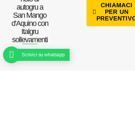
CHIAMACI
autogru a
PER UN
San Mango
PREVENTIV
d'Aquino con
Italgru
sollevamenti
Scrivici su whatsapp