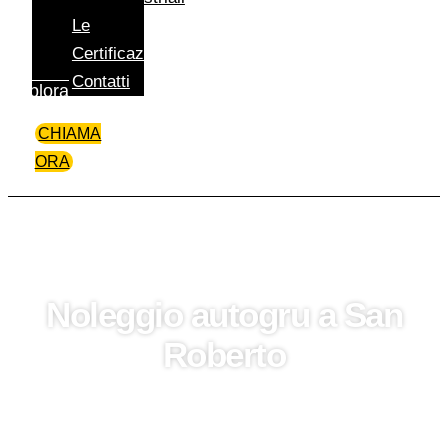
Le
Certificazioni
Contatti
Esplora
CHIAMA
ORA
Noleggio autogru a San
Roberto