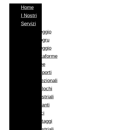
Home
I Nostri
Servizi
Noleggio
Autogru
Noleggio
Piattaforme
Aeree
Trasporti
Eccezionali
Traslochi
Industriali
Impianti
Eolici
Montaggi
Industriali