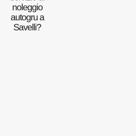
noleggio
autogru a
Savelli?