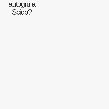
autogru a
Scido?