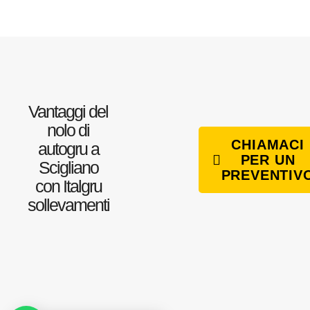
Vantaggi del
nolo di
CHIAMACI
autogru a
PER UN
Scigliano
PREVENTIV
con Italgru
sollevamenti