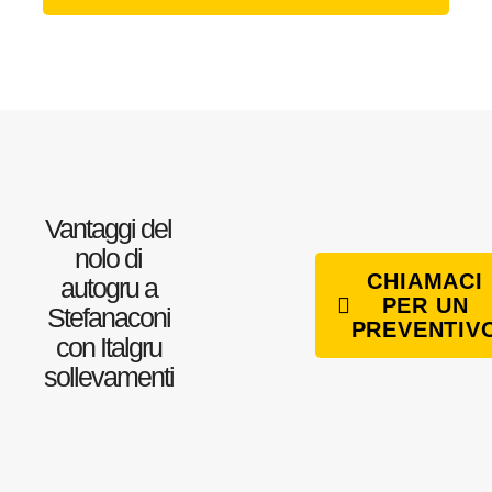
Vantaggi del
nolo di
CHIAMACI
autogru a
PER UN
Stefanaconi
PREVENTIV
con Italgru
sollevamenti