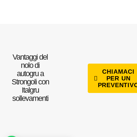
Vantaggi del
nolo di
CHIAMACI
autogru a
PER UN
Strongoli con
PREVENTIV
Italgru
sollevamenti