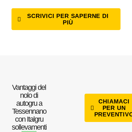
SCRIVICI PER SAPERNE DI
PIÙ
Vantaggi del
nolo di
CHIAMACI
autogru a
PER UN
Tessennano
PREVENTIV
con Italgru
sollevamenti