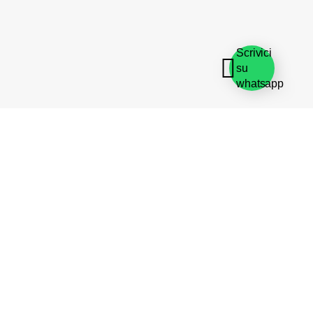
Scrivici
su
whatsapp